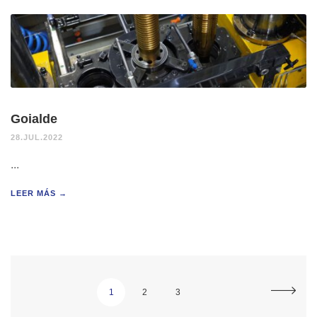
Goialde
28.JUL.2022
...
LEER MÁS →
1
2
3