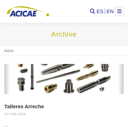
ES
EN
Archive
Inicio
Talleres Arreche
20.FEB.2026
...