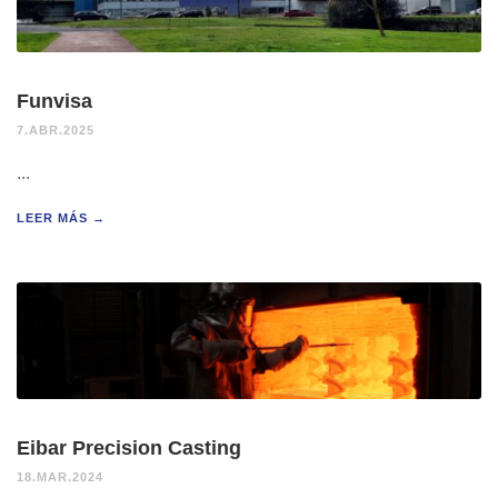
Funvisa
7.ABR.2025
...
LEER MÁS →
Eibar Precision Casting
18.MAR.2024