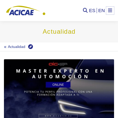
ES
EN
Actualidad
Actualidad
Inicio
Actualidad
ACICAE impulsa una nueva convocatoria del Master Experto en Automoción – Online de AIC