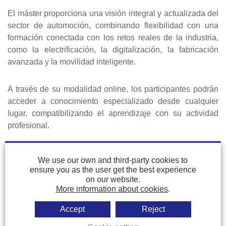
El máster proporciona una visión integral y actualizada del
sector de automoción, combinando flexibilidad con una
formación conectada con los retos reales de la industria,
como la electrificación, la digitalización, la fabricación
avanzada y la movilidad inteligente.
A través de su modalidad online, los participantes podrán
acceder a conocimiento especializado desde cualquier
lugar, compatibilizando el aprendizaje con su actividad
profesional.
El programa forma parte del ecosistema de innovación de
We use our own and third-party cookies to
AIC, integrado por más de 30 empresas de 9
ensure you as the user get the best experience
nacionalidades y más de 950 profesionales vinculados a
on our website.
More information about cookies
.
la automoción y la movilidad.
Accept
Reject
Además, las empresas asociadas a ACICAE y AIC-